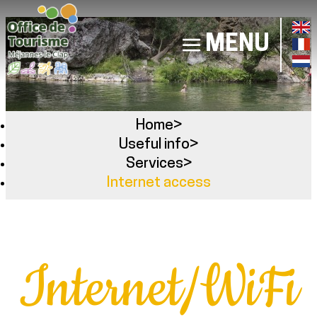
MENU
Home
>
Useful info
>
Services
>
Internet access
Internet/WiFi