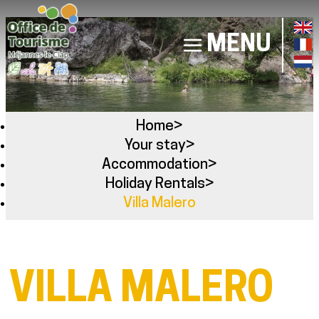
MENU
Home
>
Your stay
>
Accommodation
>
Holiday Rentals
>
Villa Malero
VILLA MALERO