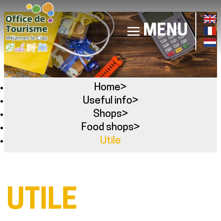
MENU
Home
>
Useful info
>
Shops
>
Food shops
>
Utile
UTILE