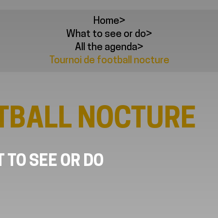
Home
>
What to see or do
>
All the agenda
>
Tournoi de football nocture
TBALL NOCTURE
 TO SEE OR DO