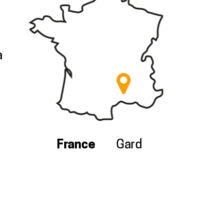
à
France
Gard