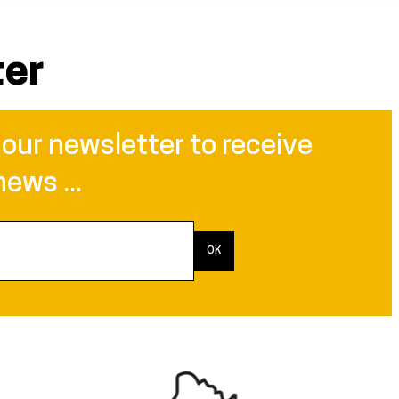
ter
 our newsletter to receive
news ...