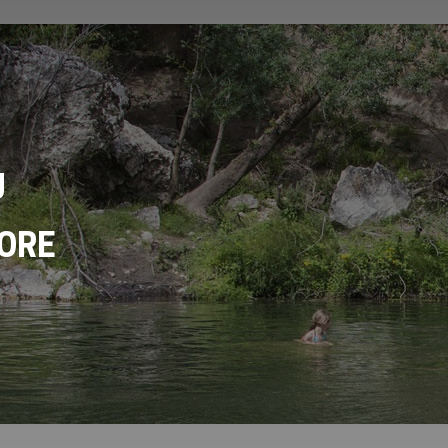
U
ORE