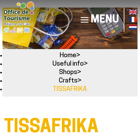
MENU
Home
>
Useful info
>
Shops
>
Crafts
>
TISSAFRIKA
TISSAFRIKA