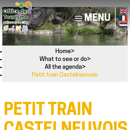
MENU
Home
>
What to see or do
>
All the agenda
>
Petit train Castelneuvois
PETIT TRAIN