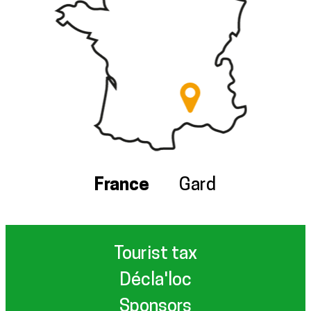
France
Gard
Tourist tax
Décla'loc
Sponsors