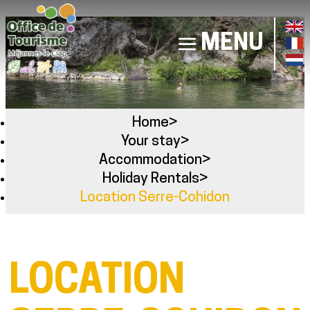
MENU
Home
>
Your stay
>
Accommodation
>
Holiday Rentals
>
Location Serre-Cohidon
LOCATION