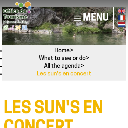
MENU
Home
>
What to see or do
>
All the agenda
>
Les sun's en concert
LES SUN'S EN