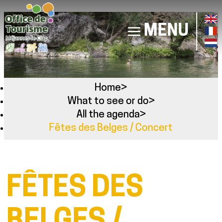
MENU
Home
>
What to see or do
>
All the agenda
>
Fêtes des Belges / Concert
FÊTES DES