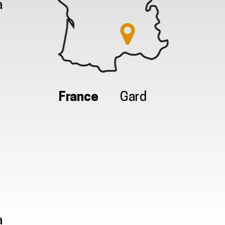
à
France
Gard
à