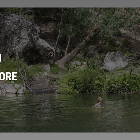
U
ORE