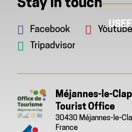
Stay in touch
USEF
Facebook
Youtub
Tripadvisor
Méjannes-le-Clap
Tourist Office
30430 Méjannes-le-Cl
France