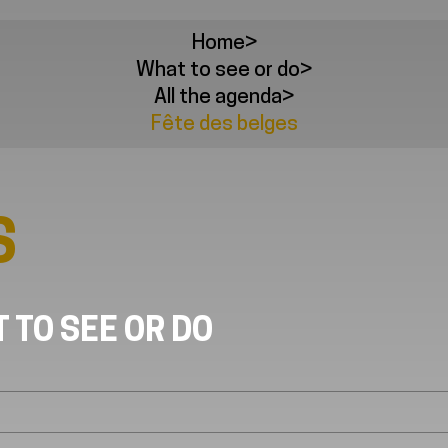
Home
>
What to see or do
>
All the agenda
>
Fête des belges
S
 TO SEE OR DO