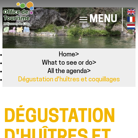
MENU
Home
>
What to see or do
>
All the agenda
>
Dégustation d'huîtres et coquillages
DÉGUSTATION