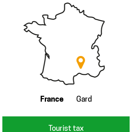
France
Gard
Tourist tax