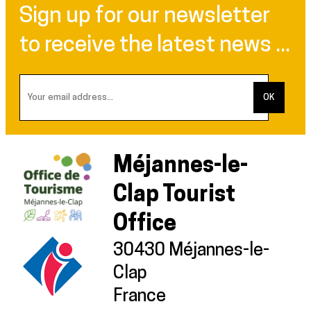
Sign up for our newsletter
to receive the latest news ...
Méjannes-le-
Clap Tourist
Office
30430 Méjannes-le-
Clap
France