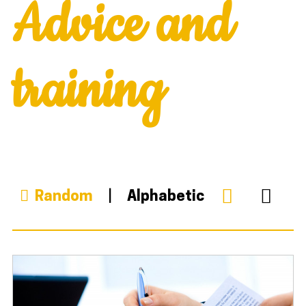
Advice and
training
Random
Alphabetic