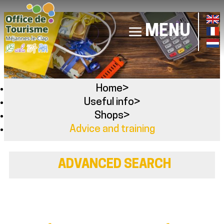
MENU
Home
>
Useful info
>
Shops
>
Advice and training
ADVANCED SEARCH