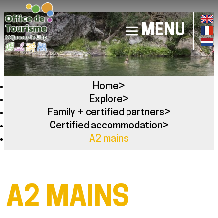
MENU
Home
>
Explore
>
Family + certified partners
>
Certified accommodation
>
A2 mains
A2 MAINS